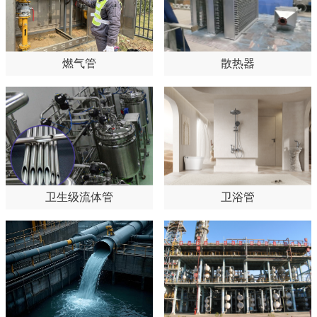
燃气管
散热器
卫生级流体管
卫浴管