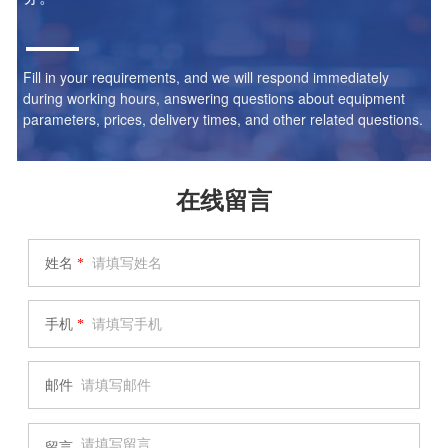
Fill in your requirements, and we will respond immediately
during working hours, answering questions about equipment
parameters, prices, delivery times, and other related questions.
在线留言
姓名
*
手机
*
邮件
留言