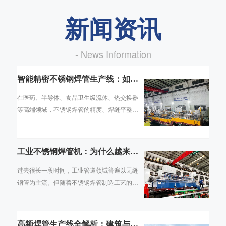
新闻资讯
- News Information
智能精密不锈钢焊管生产线：如何
实现高端管材的数字化智造
在医药、半导体、食品卫生级流体、热交换器
等高端领域，不锈钢焊管的精度、焊缝平整
度、内壁光洁度直接决定了终端产品的合规性
与使用寿命。传统焊管生产线依赖人工经验调
机
工业不锈钢焊管机：为什么越来越
多行业用焊管替代无缝管
过去很长一段时间，工业管道领域普遍以无缝
钢管为主流。但随着不锈钢焊管制造工艺的持
续成熟，焊管的壁厚均匀度、焊缝强度、抗腐
蚀性能已能满足绝大多数工业场景需求，且在
高频焊管生产线全解析：建筑与交