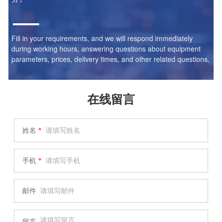
Fill in your requirements, and we will respond immediately
during working hours, answering questions about equipment
parameters, prices, delivery times, and other related questions.
在线留言
姓名
*
手机
*
邮件
留言