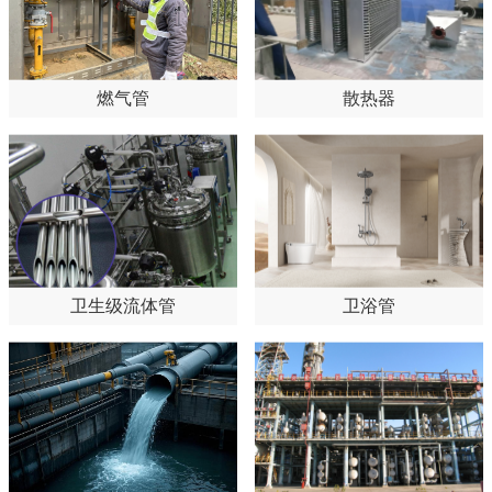
燃气管
散热器
卫生级流体管
卫浴管