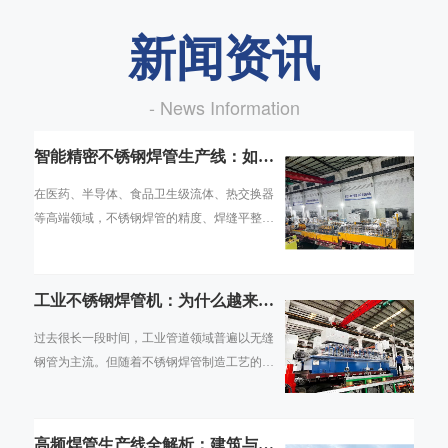
新闻资讯
- News Information
智能精密不锈钢焊管生产线：如何
实现高端管材的数字化智造
在医药、半导体、食品卫生级流体、热交换器
等高端领域，不锈钢焊管的精度、焊缝平整
度、内壁光洁度直接决定了终端产品的合规性
与使用寿命。传统焊管生产线依赖人工经验调
机
工业不锈钢焊管机：为什么越来越
多行业用焊管替代无缝管
过去很长一段时间，工业管道领域普遍以无缝
钢管为主流。但随着不锈钢焊管制造工艺的持
续成熟，焊管的壁厚均匀度、焊缝强度、抗腐
蚀性能已能满足绝大多数工业场景需求，且在
高频焊管生产线全解析：建筑与交