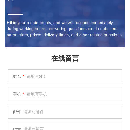
Fill in your requirements, and we will respond immediately
during working hours, answering questions about equipment
parameters, prices, delivery times, and other related questions.
在线留言
姓名
*
手机
*
邮件
留言