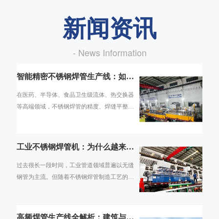
新闻资讯
- News Information
智能精密不锈钢焊管生产线：如何
实现高端管材的数字化智造
在医药、半导体、食品卫生级流体、热交换器
等高端领域，不锈钢焊管的精度、焊缝平整
度、内壁光洁度直接决定了终端产品的合规性
与使用寿命。传统焊管生产线依赖人工经验调
机
工业不锈钢焊管机：为什么越来越
多行业用焊管替代无缝管
过去很长一段时间，工业管道领域普遍以无缝
钢管为主流。但随着不锈钢焊管制造工艺的持
续成熟，焊管的壁厚均匀度、焊缝强度、抗腐
蚀性能已能满足绝大多数工业场景需求，且在
高频焊管生产线全解析：建筑与交