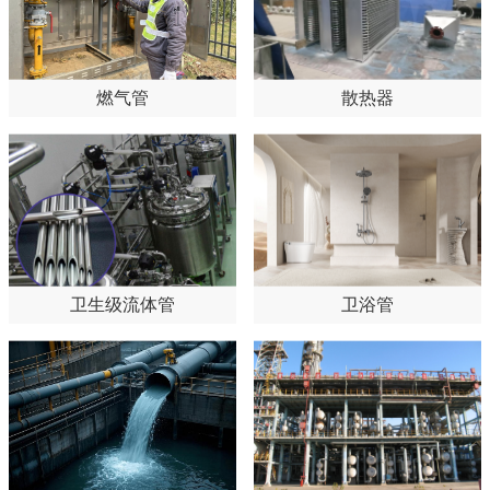
燃气管
散热器
卫生级流体管
卫浴管