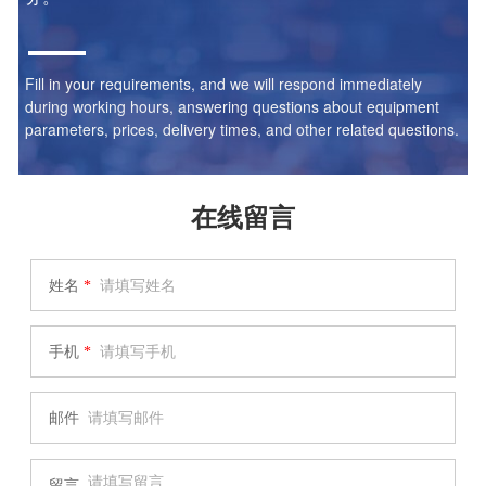
Fill in your requirements, and we will respond immediately
during working hours, answering questions about equipment
parameters, prices, delivery times, and other related questions.
在线留言
姓名
*
手机
*
邮件
留言