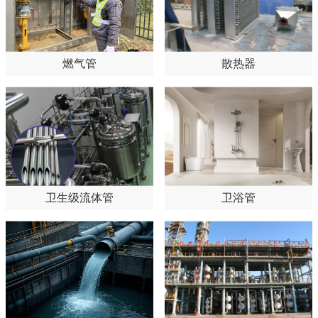
燃气管
散热器
卫生级流体管
卫浴管