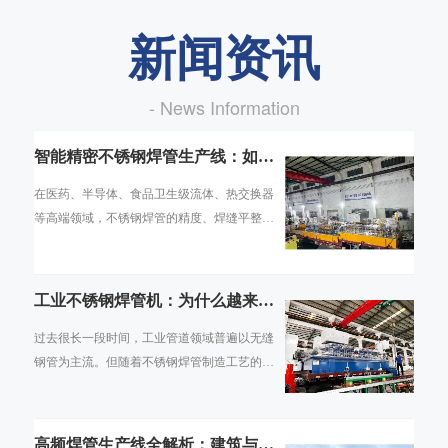
新闻资讯
- News Information
智能精密不锈钢焊管生产线：如何
实现高端管材的数字化智造
在医药、半导体、食品卫生级流体、热交换器
等高端领域，不锈钢焊管的精度、焊缝平整
度、内壁光洁度直接决定了终端产品的合规性
与使用寿命。传统焊管生产线依赖人工经验调
机
工业不锈钢焊管机：为什么越来越
多行业用焊管替代无缝管
过去很长一段时间，工业管道领域普遍以无缝
钢管为主流。但随着不锈钢焊管制造工艺的持
续成熟，焊管的壁厚均匀度、焊缝强度、抗腐
蚀性能已能满足绝大多数工业场景需求，且在
高频焊管生产线全解析：建筑与交