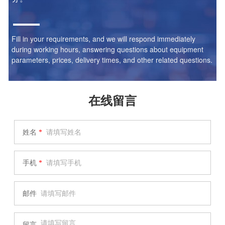
Fill in your requirements, and we will respond immediately
during working hours, answering questions about equipment
parameters, prices, delivery times, and other related questions.
在线留言
姓名
*
手机
*
邮件
留言