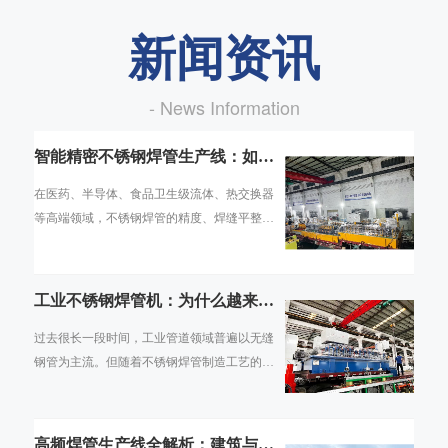
新闻资讯
- News Information
智能精密不锈钢焊管生产线：如何
实现高端管材的数字化智造
在医药、半导体、食品卫生级流体、热交换器
等高端领域，不锈钢焊管的精度、焊缝平整
度、内壁光洁度直接决定了终端产品的合规性
与使用寿命。传统焊管生产线依赖人工经验调
机
工业不锈钢焊管机：为什么越来越
多行业用焊管替代无缝管
过去很长一段时间，工业管道领域普遍以无缝
钢管为主流。但随着不锈钢焊管制造工艺的持
续成熟，焊管的壁厚均匀度、焊缝强度、抗腐
蚀性能已能满足绝大多数工业场景需求，且在
高频焊管生产线全解析：建筑与交