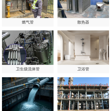
燃气管
散热器
卫生级流体管
卫浴管